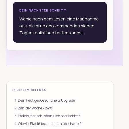
DEIN NÄCHSTER SCHRITT
Wähle nach dem Lesen eine Maßnahme
aus, die du in den kommenden sieben
Tagen realistisch testen kannst.
IN DIESEM BEITRAG
Dein heutiges Gesundheits Upgrade
Zahl der Woche – 24%
Protein, tierisch, pflanzlich oder beides?
Wie viel Eiweiß braucht man überhaupt?