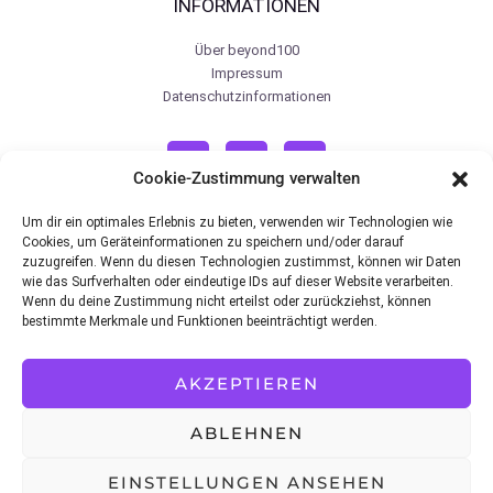
INFORMATIONEN
Über beyond100
Impressum
Datenschutzinformationen
Cookie-Zustimmung verwalten
Um dir ein optimales Erlebnis zu bieten, verwenden wir Technologien wie
Cookies, um Geräteinformationen zu speichern und/oder darauf
zuzugreifen. Wenn du diesen Technologien zustimmst, können wir Daten
wie das Surfverhalten oder eindeutige IDs auf dieser Website verarbeiten.
Medizinischer & Affiliate Hinweis
Wenn du deine Zustimmung nicht erteilst oder zurückziehst, können
Die in diesem Blog geteilten Informationen dienen ausschließlich Bildungszwecken,
bestimmte Merkmale und Funktionen beeinträchtigt werden.
sind kein Ersatz für den Rat von Ärzten oder registrierten Ernährungsberatern (was ich
nicht bin) und sollten nicht zur Vorbeugung, Diagnose oder Behandlung von
Erkrankungen verwendet werden. Konsultieren Sie einen Arzt, bevor Sie mit einem
AKZEPTIEREN
Fitnessprogramm beginnen, Nahrungsergänzungsmittel zu Ihrer Ernährung
hinzufügen oder andere Änderungen vornehmen, die sich auf Ihre Medikamente, Ihren
Behandlungsplan oder Ihre allgemeine Gesundheit auswirken können. Beyond100.io
ABLEHNEN
und sein Eigentümer Gregor Karmann haften nicht dafür, wie Sie die hier geteilten
Informationen nutzen und umsetzen, die auf den Meinungen der Autoren basieren, die
sich aus persönlicher Nutzung und Recherche ergeben. Ich empfehle Produkte,
EINSTELLUNGEN ANSEHEN