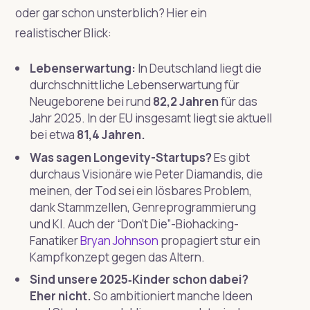
oder gar schon unsterblich? Hier ein
realistischer Blick:
Lebenserwartung:
In Deutschland liegt die
durchschnittliche Lebenserwartung für
Neugeborene bei rund
82,2 Jahren
für das
Jahr 2025. In der EU insgesamt liegt sie aktuell
bei etwa
81,4 Jahren.
Was sagen Longevity-Startups?
Es gibt
durchaus Visionäre wie Peter Diamandis, die
meinen, der Tod sei ein lösbares Problem,
dank Stammzellen, Genreprogrammierung
und KI. Auch der “Don’t Die”-Biohacking-
Fanatiker
Bryan Johnson
propagiert stur ein
Kampfkonzept gegen das Altern.
Sind unsere 2025‑Kinder schon dabei?
Eher nicht.
So ambitioniert manche Ideen