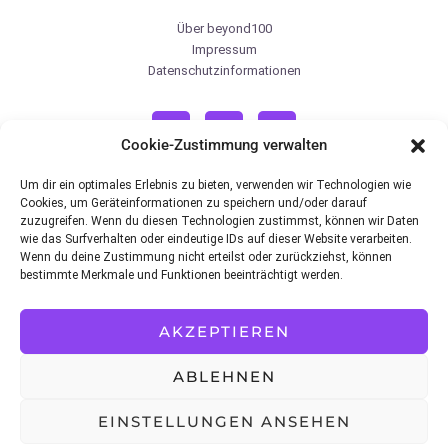
Über beyond100
Impressum
Datenschutzinformationen
Cookie-Zustimmung verwalten
Um dir ein optimales Erlebnis zu bieten, verwenden wir Technologien wie
Cookies, um Geräteinformationen zu speichern und/oder darauf
zuzugreifen. Wenn du diesen Technologien zustimmst, können wir Daten
wie das Surfverhalten oder eindeutige IDs auf dieser Website verarbeiten.
Medizinischer & Affiliate Hinweis
Wenn du deine Zustimmung nicht erteilst oder zurückziehst, können
Die in diesem Blog geteilten Informationen dienen ausschließlich Bildungszwecken,
bestimmte Merkmale und Funktionen beeinträchtigt werden.
sind kein Ersatz für den Rat von Ärzten oder registrierten Ernährungsberatern (was ich
nicht bin) und sollten nicht zur Vorbeugung, Diagnose oder Behandlung von
Erkrankungen verwendet werden. Konsultieren Sie einen Arzt, bevor Sie mit einem
AKZEPTIEREN
Fitnessprogramm beginnen, Nahrungsergänzungsmittel zu Ihrer Ernährung
hinzufügen oder andere Änderungen vornehmen, die sich auf Ihre Medikamente, Ihren
Behandlungsplan oder Ihre allgemeine Gesundheit auswirken können. Beyond100.io
ABLEHNEN
und sein Eigentümer Gregor Karmann haften nicht dafür, wie Sie die hier geteilten
Informationen nutzen und umsetzen, die auf den Meinungen der Autoren basieren, die
sich aus persönlicher Nutzung und Recherche ergeben. Ich empfehle Produkte,
EINSTELLUNGEN ANSEHEN
Dienstleistungen oder Programme und werde dafür manchmal als Partner vergütet. |
*Hierbei handelt es sich um Affiliate Links. Bei Kauf erhalten wir eine Provision.