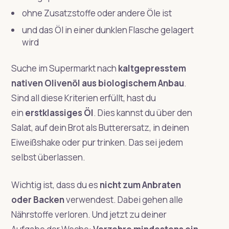
ohne Zusatzstoffe oder andere Öle ist
und das Öl in einer dunklen Flasche gelagert
wird
Suche im Supermarkt nach
kaltgepresstem
nativen Olivenöl aus biologischem Anbau
.
Sind all diese Kriterien erfüllt, hast du
ein
erstklassiges Öl
. Dies kannst du über den
Salat, auf dein Brot als Butterersatz, in deinen
Eiweißshake oder pur trinken. Das sei jedem
selbst überlassen.
Wichtig ist, dass du es
nicht zum Anbraten
oder Backen
verwendest. Dabei gehen alle
Nährstoffe verloren. Und jetzt zu deiner