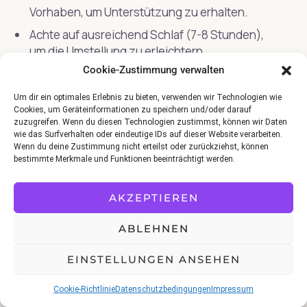
Vorhaben, um Unterstützung zu erhalten.
Achte auf ausreichend Schlaf (7-8 Stunden),
um die Umstellung zu erleichtern.
Cookie-Zustimmung verwalten
Habe Geduld mit dir selbst, wenn es am
Anfang schwerfällt.
Um dir ein optimales Erlebnis zu bieten, verwenden wir Technologien wie
Notiere, wie du dich fühlst, um Fortschritte zu
Cookies, um Geräteinformationen zu speichern und/oder darauf
zuzugreifen. Wenn du diesen Technologien zustimmst, können wir Daten
erkennen.
wie das Surfverhalten oder eindeutige IDs auf dieser Website verarbeiten.
Wenn du deine Zustimmung nicht erteilst oder zurückziehst, können
bestimmte Merkmale und Funktionen beeinträchtigt werden.
Diese Checkliste kannst du auch als detailliertes
PDF herunterladen, um dich in den ersten
AKZEPTIEREN
Wochen zu begleiten.
ABLEHNEN
Was Autophagie stoppt, und
EINSTELLUNGEN ANSEHEN
was nicht
Cookie-Richtlinie
Datenschutzbedingungen
Impressum