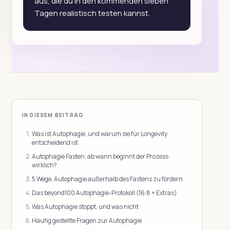
aus, die du in den kommenden sieben
Tagen realistisch testen kannst.
IN DIESEM BEITRAG
Was ist Autophagie, und warum sie für Longevity
entscheidend ist
Autophagie Fasten, ab wann beginnt der Prozess
wirklich?
5 Wege, Autophagie außerhalb des Fastens zu fördern
Das beyond100 Autophagie-Protokoll (16:8 + Extras)
Was Autophagie stoppt, und was nicht
Häufig gestellte Fragen zur Autophagie