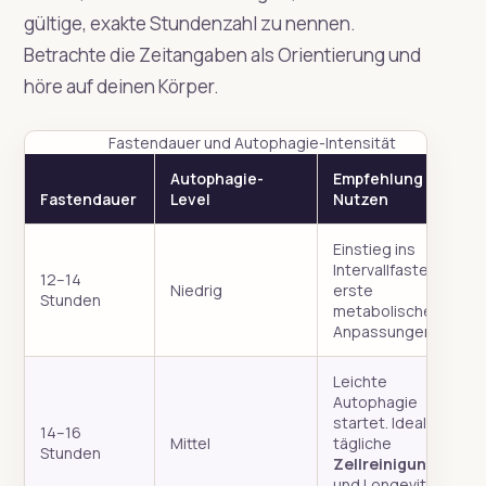
gültige, exakte Stundenzahl zu nennen.
Betrachte die Zeitangaben als Orientierung und
höre auf deinen Körper.
Fastendauer und Autophagie-Intensität
Autophagie-
Empfehlung &
Fastendauer
Level
Nutzen
Einstieg ins
Intervallfasten,
12–14
Niedrig
erste
Stunden
metabolische
Anpassungen.
Leichte
Autophagie
startet. Ideal für
14–16
Mittel
tägliche
Stunden
Zellreinigung
und Longevity-