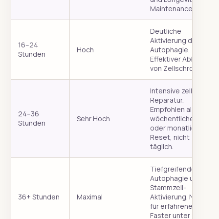
Maintenance.
Deutliche
Aktivierung der
16–24
Hoch
Autophagie.
Stunden
Effektiver Abbau
von Zellschrott.
Intensive zelluläre
Reparatur.
Empfohlen als
24–36
Sehr Hoch
wöchentlicher
Stunden
oder monatlicher
Reset, nicht
täglich.
Tiefgreifende
Autophagie und
Stammzell-
36+ Stunden
Maximal
Aktivierung. Nur
für erfahrene
Faster unter