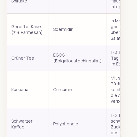
Shiitake
Hauptgerich
integrieren.
In Maßen
Gereifter Käse
genießen, z.B
Spermidin
(z.B. Parmesan)
über Pasta o
Salat.
1-2 Tassen p
EGCG
Grüner Tee
Tag, idealer
(Epigallocatechingallat)
im Essensfen
Mit schwarz
Pfeffer
Kurkuma
Curcumin
kombinieren
die Aufnahm
verbessern.
1-3 Tassen
Schwarzer
schwarz und
Polyphenole
Kaffee
Zucker währ
des Fastens.