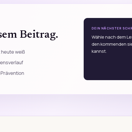
DEIN NÄCHSTER SCH
sem Beitrag.
Wähle nach dem Les
den kommenden sie
kannst.
 heute weiß
bensverlauf
Prävention