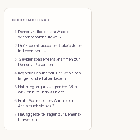
IN DIESEM BEITRAG
Demenzrisiko senken: Was die
Wissenschaft heute weiß
Die 14 beeinflussbaren Risikofaktoren
im Lebensverlauf
12 evidenzbasierte Maßnahmen zur
Demenz-Prävention
Kognitive Gesundheit: Der Kern eines
langen und erfüllten Lebens
Nahrungsergänzungsmittel: Was
wirklich hilft und was nicht
Frühe Warnzeichen: Wann ist ein
Arztbesuch sinnvoll?
Häufig gestellte Fragen zur Demenz-
Prävention